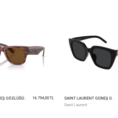
SAINT LAURENT GÜNEŞ GÖZLÜĞÜ SLM143-001
28.150,00 TL
RAYBAN GÜNEŞ GÖZLÜĞÜ 2132-901/58*58
Rayban