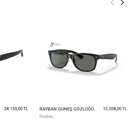
15.208,00 TL
PRADA GÜNEŞ GÖZLÜĞÜ SPS51Y-1BO06F
19.311,00 TL
Prada