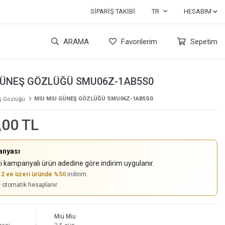
SIPARIŞ TAKIBI
TR
HESABIM
ARAMA
Favorilerim
Sepetim
GÜNEŞ GÖZLÜĞÜ SMU06Z-1AB5S0
MIU MIU GÜNEŞ GÖZLÜĞÜ SMU06Z-1AB5S0
 Gözlüğü
,00 TL
anyası
i kampanyalı ürün adedine göre indirim uygulanır.
,
2 ve üzeri üründe %50
indirim.
e otomatik hesaplanır.
Miu Miu