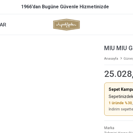
1966’dan Bugüne Güvenle Hizmetinizde
AR
MIU MIU 
Anasayfa
Güneş
25.028
Sepet Kamp
Sepetinizdek
1 üründe %30
İndirim sepett
Marka