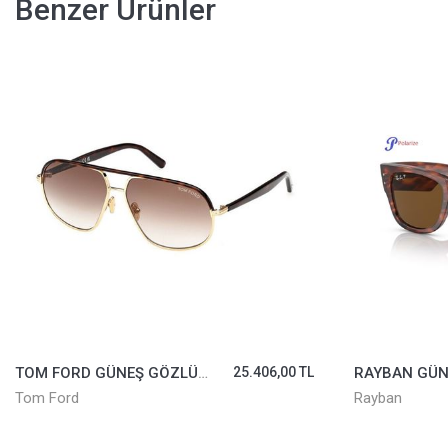
Benzer Ürünler
RAYBAN GÜNEŞ GÖZLÜĞÜ 0840S-954/57*51
16.794,00 TL
Rayban
Saint Laurent