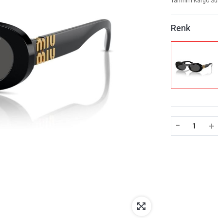
Tahmini Kargo Sü
Renk
-
+