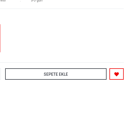
resi
3-5 gün
SEPETE EKLE