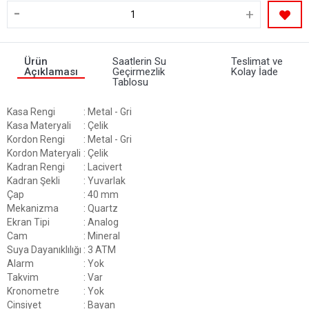
-
+
Ürün
Saatlerin Su
Teslimat ve
Açıklaması
Geçirmezlik
Kolay İade
Tablosu
Kasa Rengi
: Metal - Gri
Kasa Materyali
: Çelik
Kordon Rengi
: Metal - Gri
Kordon Materyali
: Çelik
Kadran Rengi
: Lacivert
Kadran Şekli
: Yuvarlak
Çap
: 40 mm
Mekanizma
: Quartz
Ekran Tipi
: Analog
Cam
: Mineral
Suya Dayanıklılığı
: 3 ATM
Alarm
: Yok
Takvim
: Var
Kronometre
: Yok
Cinsiyet
: Bayan