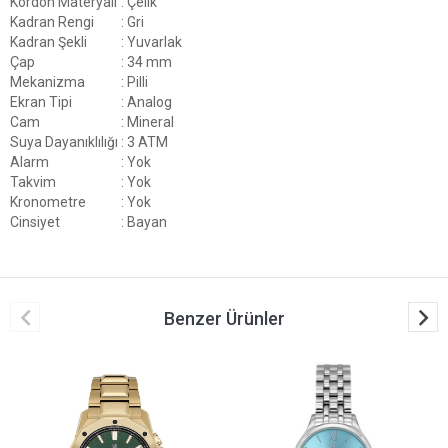
Kordon Materyali
: Çelik
Kadran Rengi
: Gri
Kadran Şekli
: Yuvarlak
Çap
: 34 mm
Mekanizma
: Pilli
Ekran Tipi
: Analog
Cam
: Mineral
Suya Dayanıklılığı
: 3 ATM
Alarm
: Yok
Takvim
: Yok
Kronometre
: Yok
Cinsiyet
: Bayan
Benzer Ürünler