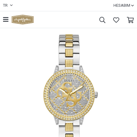
TR
HESABIM