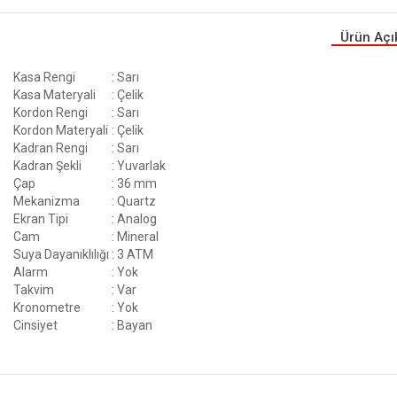
Ürün Açı
Kasa Rengi
: Sarı
Kasa Materyali
: Çelik
Kordon Rengi
: Sarı
Kordon Materyali
: Çelik
Kadran Rengi
: Sarı
Kadran Şekli
: Yuvarlak
Çap
: 36 mm
Mekanizma
: Quartz
Ekran Tipi
: Analog
Cam
: Mineral
Suya Dayanıklılığı
: 3 ATM
Alarm
: Yok
Takvim
: Var
Kronometre
: Yok
Cinsiyet
: Bayan