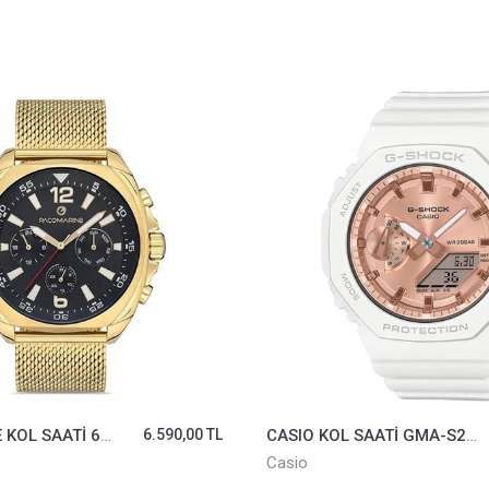
CASIO KOL SAATİ GMA-S2100MD-7ADR
11.629,00 TL
CASIO KOL SAATİ LX-800H-4AVDF
Casio