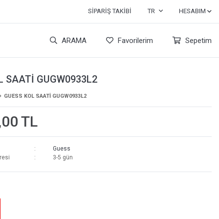
SIPARIŞ TAKIBI
TR
HESABIM
ARAMA
Favorilerim
Sepetim
L SAATİ GUGW0933L2
GUESS KOL SAATİ GUGW0933L2
,00 TL
Guess
resi
3-5 gün