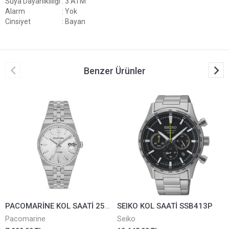
Suya Dayanıklılığı
: 3 ATM
Alarm
: Yok
Cinsiyet
: Bayan
Benzer Ürünler
PACOMARİNE KOL SAATİ 25410-01
SEIKO KOL SAATİ SSB413P
Pacomarine
Seiko