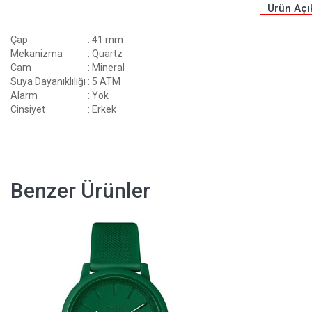
Ürün Açı
Çap
: 41 mm
Mekanizma
: Quartz
Cam
: Mineral
Suya Dayanıklılığı
: 5 ATM
Alarm
: Yok
Cinsiyet
: Erkek
Benzer Ürünler