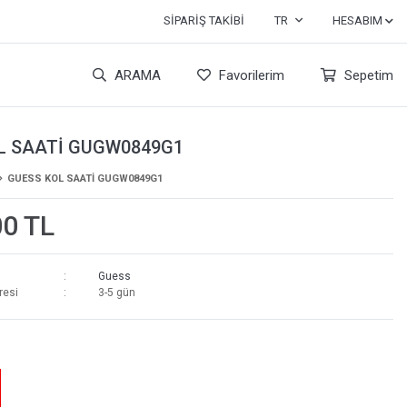
SIPARIŞ TAKIBI
TR
HESABIM
ARAMA
Favorilerim
Sepetim
L SAATİ GUGW0849G1
GUESS KOL SAATİ GUGW0849G1
00 TL
Guess
resi
3-5 gün