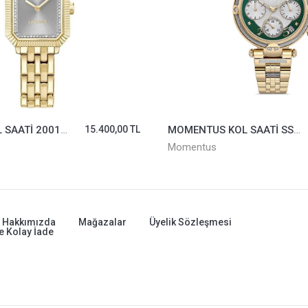
LACOSTE KOL SAATİ 2001441
15.400,00 TL
MOMENTUS KOL SAATİ SS261G-15SG
Momentus
Hakkımızda
Mağazalar
Üyelik Sözleşmesi
e Kolay İade