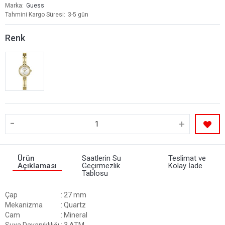
Marka
Guess
Tahmini Kargo Süresi
3-5 gün
Renk
-
+
Ürün
Saatlerin Su
Teslimat ve
Açıklaması
Geçirmezlik
Kolay İade
Tablosu
Çap
: 27 mm
Mekanizma
: Quartz
Cam
: Mineral
Suya Dayanıklılığı
: 3 ATM