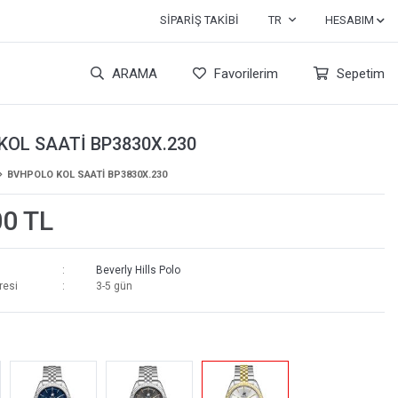
SIPARIŞ TAKIBI
TR
HESABIM
ARAMA
Favorilerim
Sepetim
KOL SAATİ BP3830X.230
BVHPOLO KOL SAATİ BP3830X.230
00 TL
Beverly Hills Polo
resi
3-5 gün