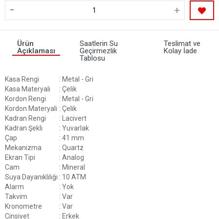
-
+
Ürün
Saatlerin Su
Teslimat ve
Açıklaması
Geçirmezlik
Kolay İade
Tablosu
Kasa Rengi
: Metal - Gri
Kasa Materyali
: Çelik
Kordon Rengi
: Metal - Gri
Kordon Materyali
: Çelik
Kadran Rengi
: Lacivert
Kadran Şekli
: Yuvarlak
Çap
: 41 mm
Mekanizma
: Quartz
Ekran Tipi
: Analog
Cam
: Mineral
Suya Dayanıklılığı
: 10 ATM
Alarm
: Yok
Takvim
: Var
Kronometre
: Var
Cinsiyet
: Erkek