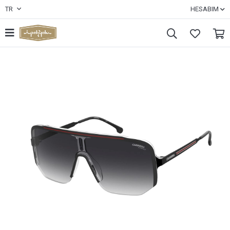
TR
HESABIM