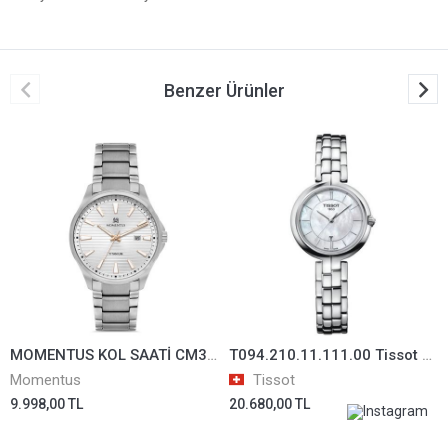
Benzer Ürünler
MOMENTUS KOL SAATİ CM390V-03SR
T094.210.11.111.00 Tissot Flamingo Bayan Kol Saati T0942101111100
Momentus
Tissot
9.998,00 TL
20.680,00 TL