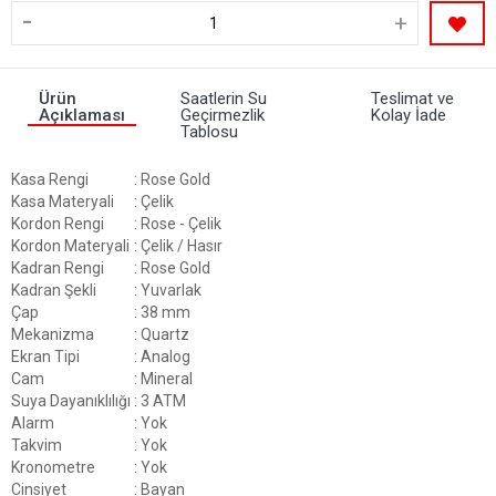
-
+
Ürün
Saatlerin Su
Teslimat ve
Açıklaması
Geçirmezlik
Kolay İade
Tablosu
Kasa Rengi
: Rose Gold
Kasa Materyali
: Çelik
Kordon Rengi
: Rose - Çelik
Kordon Materyali
: Çelik / Hasır
Kadran Rengi
: Rose Gold
Kadran Şekli
: Yuvarlak
Çap
: 38 mm
Mekanizma
: Quartz
Ekran Tipi
: Analog
Cam
: Mineral
Suya Dayanıklılığı
: 3 ATM
Alarm
: Yok
Takvim
: Yok
Kronometre
: Yok
Cinsiyet
: Bayan