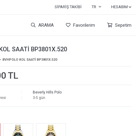
SIPARIŞ TAKIBI
TR
HESABIM
ARAMA
Favorilerim
Sepetim
KOL SAATİ BP3801X.520
BVHPOLO KOL SAATİ BP3801X.520
00 TL
Beverly Hills Polo
resi
3-5 gün