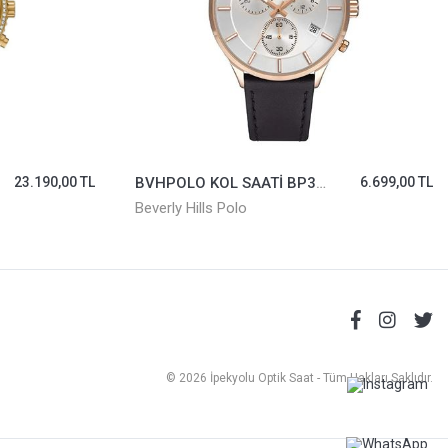
23.190,00 TL
BVHPOLO KOL SAATİ BP3280X.431
6.699,00 TL
Beverly Hills Polo
© 2026 İpekyolu Optik Saat - Tüm Hakları Saklıdır.