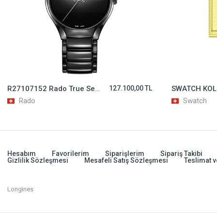
R27107152 Rado True Secret Kol Saati
127.100,00 TL
Rado
Swatch
Hesabım
Favorilerim
Siparişlerim
Sipariş Takibi
Gizlilik Sözleşmesi
Mesafeli Satış Sözleşmesi
Teslimat v
Longines