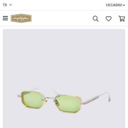
TR
HESABIM