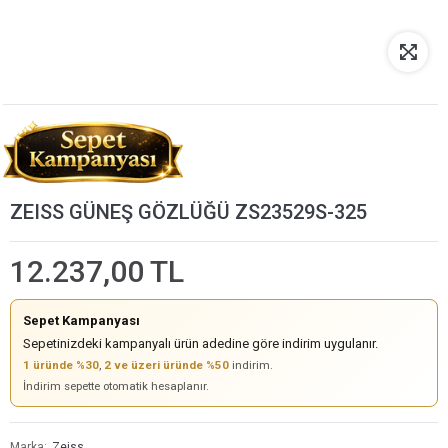
ZEISS GÜNEŞ GÖZLÜĞÜ ZS23529S-325
12.237,00 TL
Sepet Kampanyası
Sepetinizdeki kampanyalı ürün adedine göre indirim uygulanır.
1 üründe %30
,
2 ve üzeri üründe %50
indirim.
İndirim sepette otomatik hesaplanır.
Marka
Zeiss