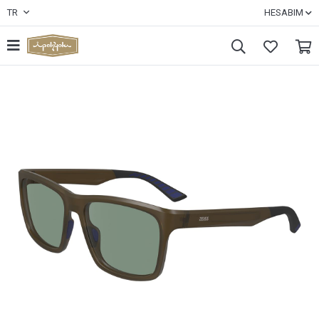
TR
HESABIM