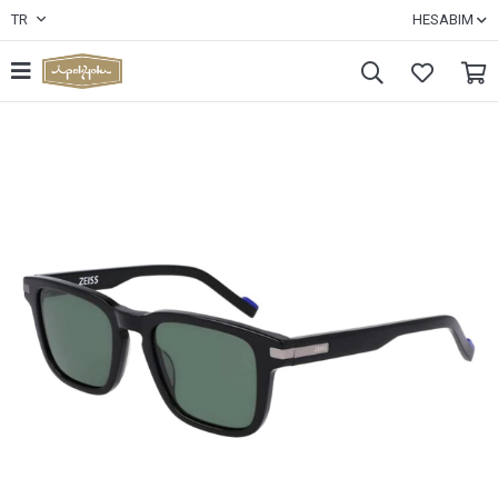
TR
HESABIM