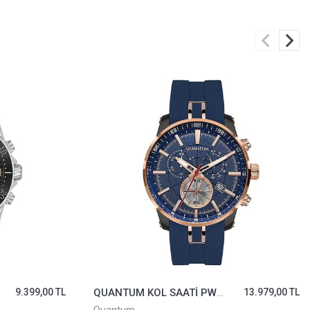
9.399,00 TL
QUANTUM KOL SAATİ PWG560.099
13.979,00 TL