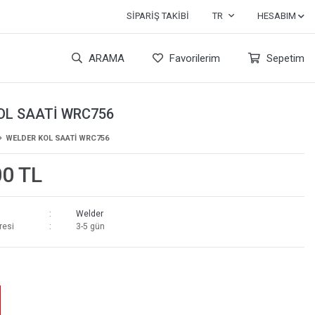
SIPARIŞ TAKIBI
TR
HESABIM
ARAMA
Favorilerim
Sepetim
OL SAATİ WRC756
WELDER KOL SAATİ WRC756
00 TL
Welder
resi
3-5 gün