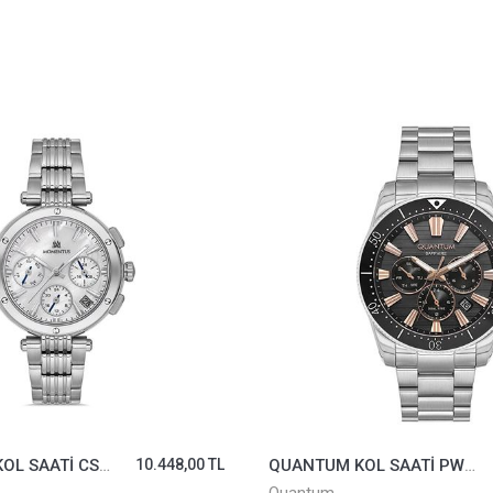
MOMENTUS KOL SAATİ CS263S-09SS
10.448,00 TL
QUANTUM KOL SAATİ PWG1142S.380