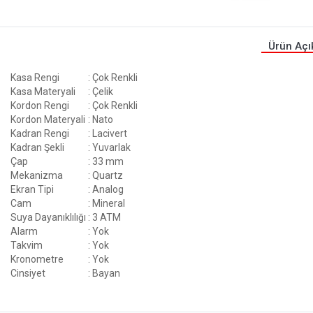
Ürün Açı
Kasa Rengi
: Çok Renkli
Kasa Materyali
: Çelik
Kordon Rengi
: Çok Renkli
Kordon Materyali
: Nato
Kadran Rengi
: Lacivert
Kadran Şekli
: Yuvarlak
Çap
: 33 mm
Mekanizma
: Quartz
Ekran Tipi
: Analog
Cam
: Mineral
Suya Dayanıklılığı
: 3 ATM
Alarm
: Yok
Takvim
: Yok
Kronometre
: Yok
Cinsiyet
: Bayan