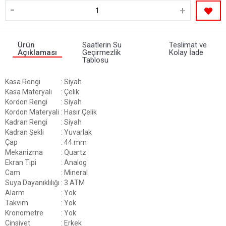
-
+
Ürün
Saatlerin Su
Teslimat ve
Açıklaması
Geçirmezlik
Kolay İade
Tablosu
Kasa Rengi
: Siyah
Kasa Materyali
: Çelik
Kordon Rengi
: Siyah
Kordon Materyali
: Hasır Çelik
Kadran Rengi
: Siyah
Kadran Şekli
: Yuvarlak
Çap
: 44 mm
Mekanizma
: Quartz
Ekran Tipi
: Analog
Cam
: Mineral
Suya Dayanıklılığı
: 3 ATM
Alarm
: Yok
Takvim
: Yok
Kronometre
: Yok
Cinsiyet
: Erkek