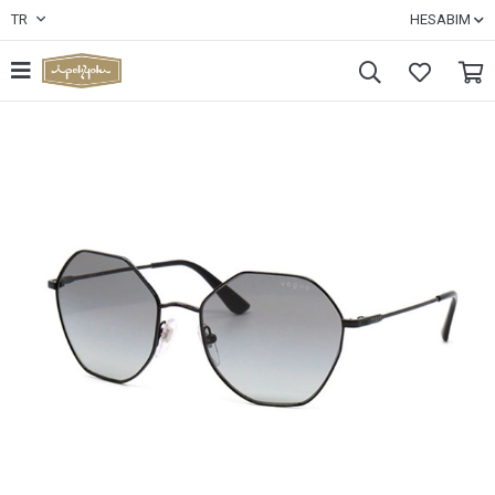
TR
HESABIM