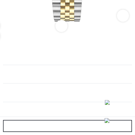
VERSACE KOL SAATİ VRSCVECFA0224
87.000,00 TL
Marka
Versace
Tahmini Kargo Süresi
3-5 gün
Renk
SEPETE EKLE