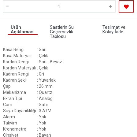
-
+
Ürün
Saatlerin Su
Teslimat ve
Açıklaması
Geçirmezlik
Kolay İade
Tablosu
Kasa Rengi
: Sarı
Kasa Materyali
: Çelik
Kordon Rengi
: Sarı - Beyaz
Kordon Materyali
: Çelik
Kadran Rengi
: Gri
Kadran Şekli
: Yuvarlak
Çap
: 26 mm
Mekanizma
: Quartz
Ekran Tipi
: Analog
Cam
: Safir
Suya Dayanıklılığı
: 3 ATM
Alarm
: Yok
Takvim
: Yok
Kronometre
: Yok
Cinsiyet
: Bayan