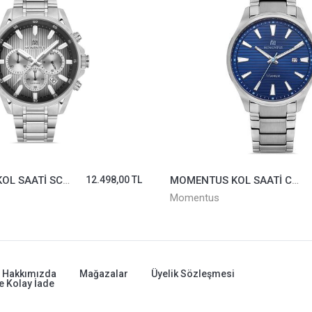
MOMENTUS KOL SAATİ CM390V-11SS
9.998,00 TL
PACOMARİNE KOL SAATİ 25406-01
Pacomarine
Hakkımızda
Mağazalar
Üyelik Sözleşmesi
e Kolay İade