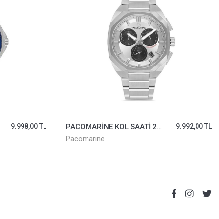
9.992,00 TL
PACOMARİNE KOL SAATİ 61227-01
14.999,00 TL
Pacomarine