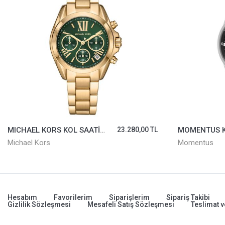
MOMENTUS KOL SAATİ SC358S-03SS
12.498,00 TL
Momentus
Momentus
Hesabım
Favorilerim
Siparişlerim
Sipariş Takibi
Gizlilik Sözleşmesi
Mesafeli Satış Sözleşmesi
Teslimat v