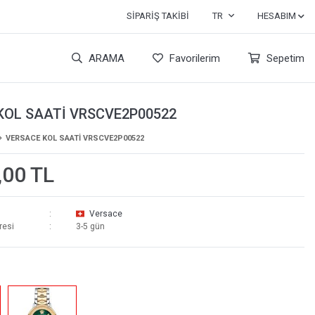
SIPARIŞ TAKIBI
TR
HESABIM
ARAMA
Favorilerim
Sepetim
KOL SAATİ VRSCVE2P00522
VERSACE KOL SAATİ VRSCVE2P00522
,00 TL
Versace
resi
3-5 gün