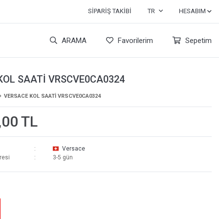
SIPARIŞ TAKIBI
TR
HESABIM
ARAMA
Favorilerim
Sepetim
KOL SAATİ VRSCVE0CA0324
VERSACE KOL SAATİ VRSCVE0CA0324
,00 TL
Versace
resi
3-5 gün