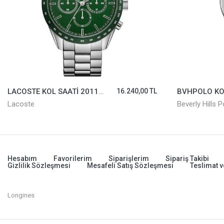
LACOSTE KOL SAATİ 2011080
16.240,00 TL
Lacoste
Beverly Hills P
Hesabım
Favorilerim
Siparişlerim
Sipariş Takibi
Gizlilik Sözleşmesi
Mesafeli Satış Sözleşmesi
Teslimat v
Longines