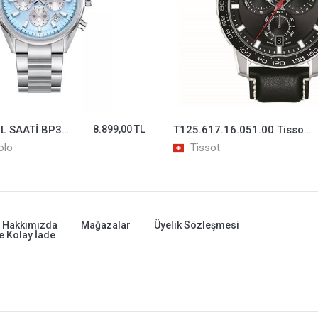
BVHPOLO KOL SAATİ BP3781X.300
8.899,00 TL
T125.617.16.051.00 Tissot Supersport Chorono Erkek Kol Saati T1256171605100
olo
Tissot
Hakkımızda
Mağazalar
Üyelik Sözleşmesi
e Kolay İade