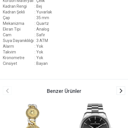
Kordon Materyali
: Çelik
Kadran Rengi
: Bej
Kadran Şekli
: Yuvarlak
Çap
: 35 mm
Mekanizma
: Quartz
Ekran Tipi
: Analog
Cam
: Safir
Suya Dayanıklılığı
: 3 ATM
Alarm
: Yok
Takvim
: Yok
Kronometre
: Yok
Cinsiyet
: Bayan
Benzer Ürünler