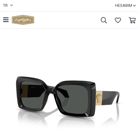
TR
HESABIM