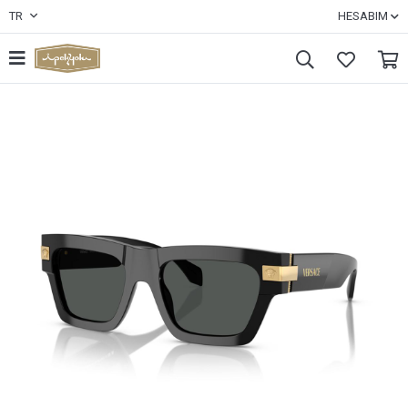
TR
HESABIM