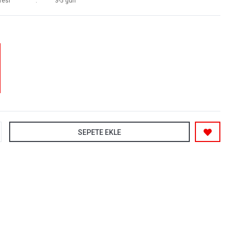
resi
3-5 gün
SEPETE EKLE