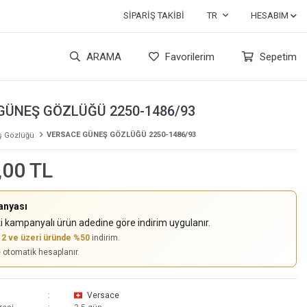
SIPARIŞ TAKIBI
TR
HESABIM
ARAMA
Favorilerim
Sepetim
GÜNEŞ GÖZLÜĞÜ 2250-1486/93
VERSACE GÜNEŞ GÖZLÜĞÜ 2250-1486/93
 Gözlüğü
,00 TL
anyası
i kampanyalı ürün adedine göre indirim uygulanır.
,
2 ve üzeri üründe %50
indirim.
e otomatik hesaplanır.
Versace