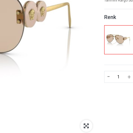
Tahmini Kargo Sü
Renk
-
+