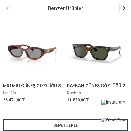
Benzer Ürünler
MIU MIU GÜNEŞ GÖZLÜĞÜ SMUA03-21C40O
RAYBAN GÜNEŞ GÖZLÜĞÜ 2283-902/31*55
Miu Miu
Rayban
26.471,00 TL
11.839,00 TL
SEPETE EKLE