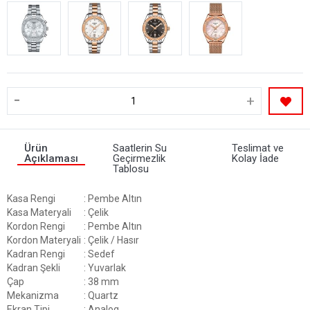
-
+
Ürün
Saatlerin Su
Teslimat ve
Açıklaması
Geçirmezlik
Kolay İade
Tablosu
Kasa Rengi
: Pembe Altın
Kasa Materyali
: Çelik
Kordon Rengi
: Pembe Altın
Kordon Materyali
: Çelik / Hasır
Kadran Rengi
: Sedef
Kadran Şekli
: Yuvarlak
Çap
: 38 mm
Mekanizma
: Quartz
Ekran Tipi
: Analog