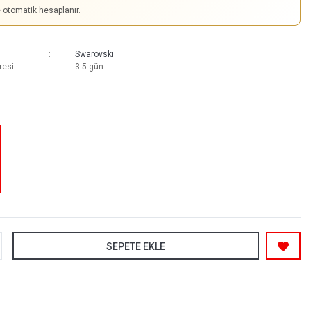
e otomatik hesaplanır.
Swarovski
resi
3-5 gün
SEPETE EKLE