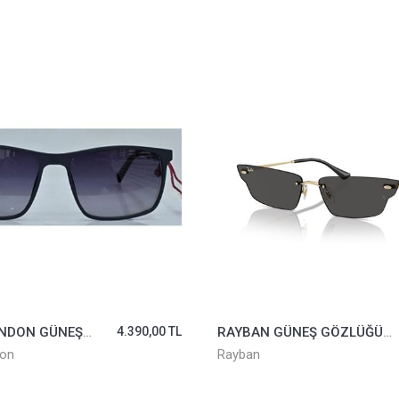
RAYBAN GÜNEŞ GÖZLÜĞÜ 3731-9213/87*66
13.031,00 TL
ban
Zeiss