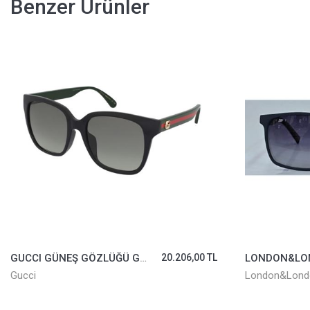
Benzer Ürünler
6,00 TL
LONDON&LONDON GÜNEŞ GÖZLÜĞÜ LL1169-03
4.390,00 TL
London&London
Ray