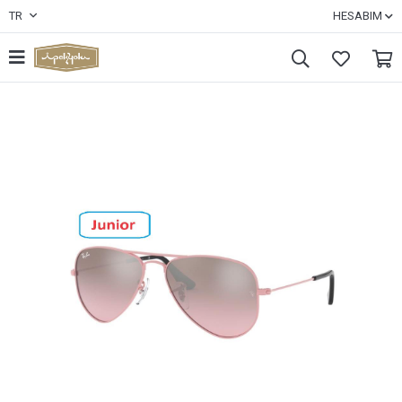
TR
HESABIM