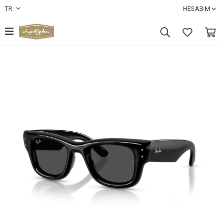
TR
HESABIM