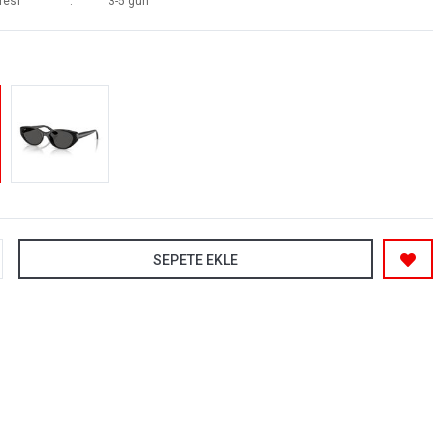
resi
3-5 gün
SEPETE EKLE