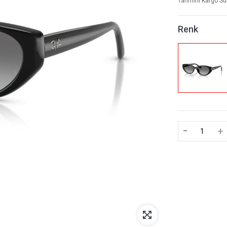
Tahmini Kargo Sü
Renk
-
+