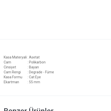
Kasa Materyali
: Asetat
Cam
: Polikarbon
Cinsiyet
: Bayan
Cam Rengi
: Degrade - Füme
Kasa Formu
: Cat Eye
Ekartman
: 55 mm
Benzer Ürünler