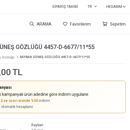
SIPARIŞ TAKIBI
TR
HESABIM
ARAMA
Favorilerim
Sepetim
ÜNEŞ GÖZLÜĞÜ 4457-D-6677/11*55
RAYBAN GÜNEŞ GÖZLÜĞÜ 4457-D-6677/11*55
 Gözlüğü
,00 TL
anyası
i kampanyalı ürün adedine göre indirim uygulanır.
,
2 ve üzeri üründe %50
indirim.
e otomatik hesaplanır.
Rayban