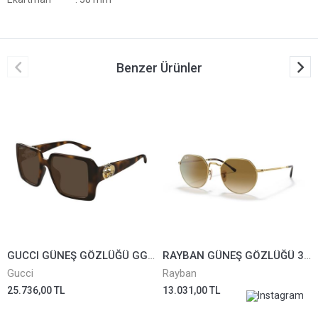
Benzer Ürünler
GUCCI GÜNEŞ GÖZLÜĞÜ GG1662/SA-002
RAYBAN GÜNEŞ GÖZLÜĞÜ 3565-001/51*53
Gucci
Rayban
25.736,00 TL
13.031,00 TL