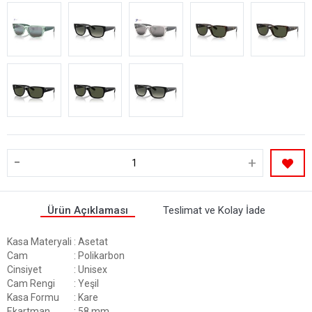
-
+
Ürün Açıklaması
Teslimat ve Kolay İade
Kasa Materyali
: Asetat
Cam
: Polikarbon
Cinsiyet
: Unisex
Cam Rengi
: Yeşil
Kasa Formu
: Kare
Ekartman
: 58 mm