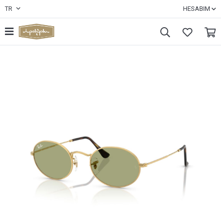
TR
HESABIM