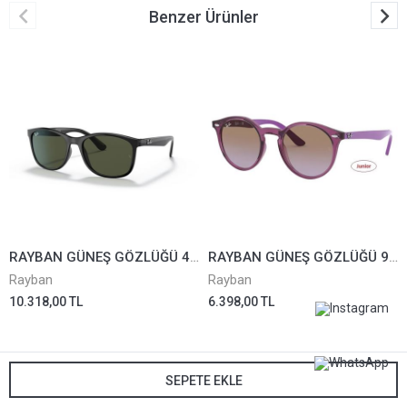
Benzer Ürünler
RAYBAN GÜNEŞ GÖZLÜĞÜ 4374-601/31*56
RAYBAN GÜNEŞ GÖZLÜĞÜ 9064-S-7064/68*44
Rayban
Rayban
10.318,00 TL
6.398,00 TL
SEPETE EKLE