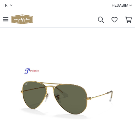
TR
HESABIM