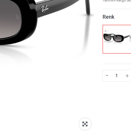
Tahmini Kargo Sü
Renk
-
+