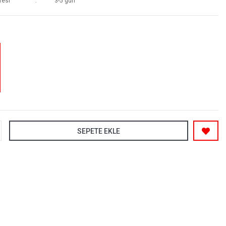
resi
3-5 gün
SEPETE EKLE