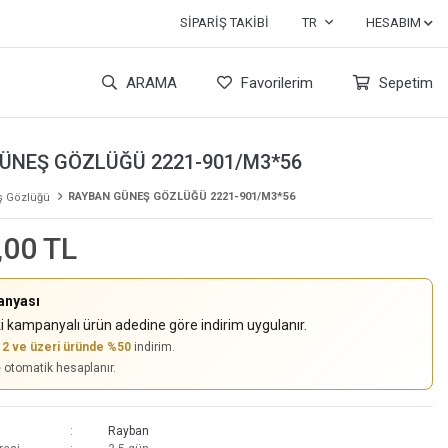
SIPARIŞ TAKIBI
TR
HESABIM
ARAMA
Favorilerim
Sepetim
ÜNEŞ GÖZLÜĞÜ 2221-901/M3*56
RAYBAN GÜNEŞ GÖZLÜĞÜ 2221-901/M3*56
 Gözlüğü
,00 TL
anyası
i kampanyalı ürün adedine göre indirim uygulanır.
,
2 ve üzeri üründe %50
indirim.
e otomatik hesaplanır.
Rayban