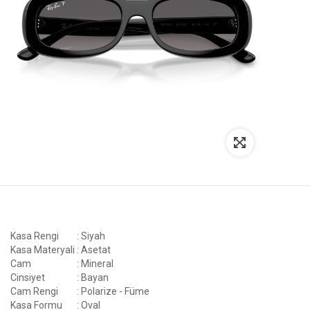
Kasa Rengi
: Siyah
Kasa Materyali
: Asetat
Cam
: Mineral
Cinsiyet
: Bayan
Cam Rengi
: Polarize - Füme
Kasa Formu
: Oval