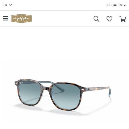
TR
HESABIM