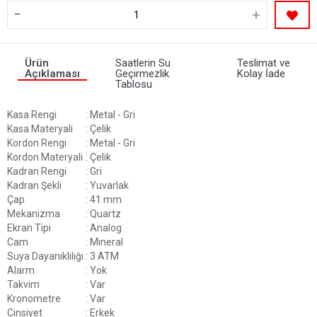
-
+
Ürün
Saatlerin Su
Teslimat ve
Açıklaması
Geçirmezlik
Kolay İade
Tablosu
Kasa Rengi
: Metal - Gri
Kasa Materyali
: Çelik
Kordon Rengi
: Metal - Gri
Kordon Materyali
: Çelik
Kadran Rengi
: Gri
Kadran Şekli
: Yuvarlak
Çap
: 41 mm
Mekanizma
: Quartz
Ekran Tipi
: Analog
Cam
: Mineral
Suya Dayanıklılığı
: 3 ATM
Alarm
: Yok
Takvim
: Var
Kronometre
: Var
Cinsiyet
: Erkek