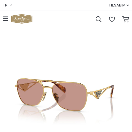
TR
HESABIM