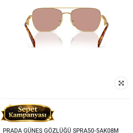
PRADA GÜNEŞ GÖZLÜĞÜ SPRA50-5AK08M