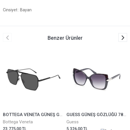
Cinsiyet
: Bayan
Benzer Ürünler
BOTTEGA VENETA GÜNEŞ GÖZLÜĞÜ BV1012S-001
GUESS GÜNEŞ GÖZLÜĞÜ 7820-20B
Bottega Veneta
Guess
23.775,00 TL
5.326,00 TL