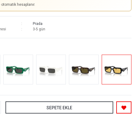
e otomatik hesaplanır.
Prada
resi
3-5 gün
SEPETE EKLE