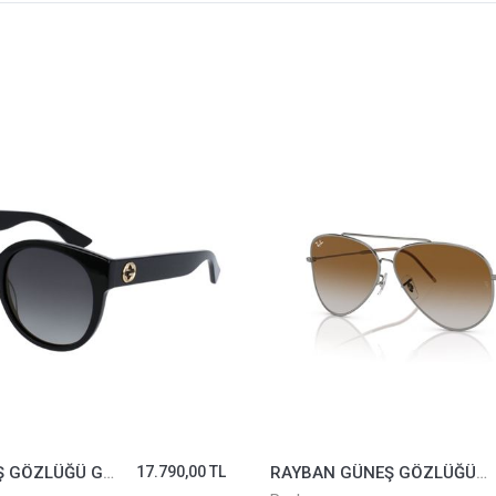
GUCCI GÜNEŞ GÖZLÜĞÜ GG0035/S-001
17.790,00 TL
RAYBAN GÜNEŞ GÖZLÜĞÜ 0101S-004/CB*59
14.