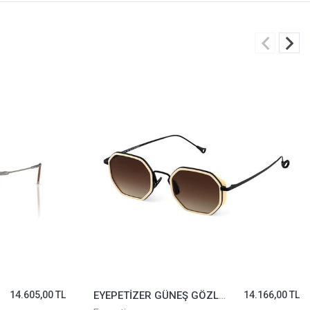
605,00 TL
EYEPETİZER GÜNEŞ GÖZLÜĞÜ TOMMASO2 CY-6-50
14.166,00 TL