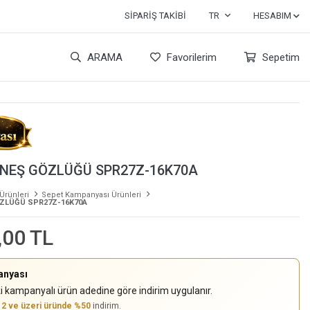
SIPARIŞ TAKIBI
TR
HESABIM
ARAMA
Favorilerim
Sepetim
NEŞ GÖZLÜĞÜ SPR27Z-16K70A
 Ürünleri
Sepet Kampanyası Ürünleri
ZLÜĞÜ SPR27Z-16K70A
,00 TL
anyası
i kampanyalı ürün adedine göre indirim uygulanır.
,
2 ve üzeri üründe %50
indirim.