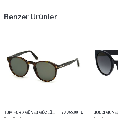
Benzer Ürünler
TOM FORD GÜNEŞ GÖZLÜĞÜ TF591-52N
20.865,00 TL