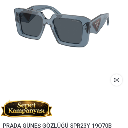
PRADA GÜNEŞ GÖZLÜĞÜ SPR23Y-19O70B