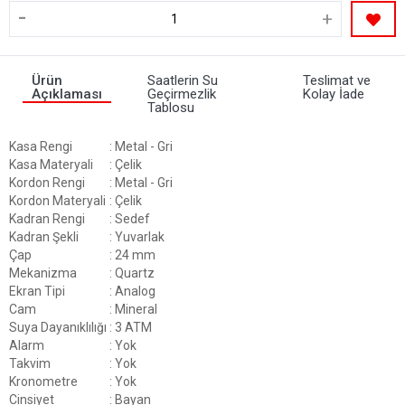
-
+
Ürün
Saatlerin Su
Teslimat ve
Açıklaması
Geçirmezlik
Kolay İade
Tablosu
Kasa Rengi
: Metal - Gri
Kasa Materyali
: Çelik
Kordon Rengi
: Metal - Gri
Kordon Materyali
: Çelik
Kadran Rengi
: Sedef
Kadran Şekli
: Yuvarlak
Çap
: 24 mm
Mekanizma
: Quartz
Ekran Tipi
: Analog
Cam
: Mineral
Suya Dayanıklılığı
: 3 ATM
Alarm
: Yok
Takvim
: Yok
Kronometre
: Yok
Cinsiyet
: Bayan