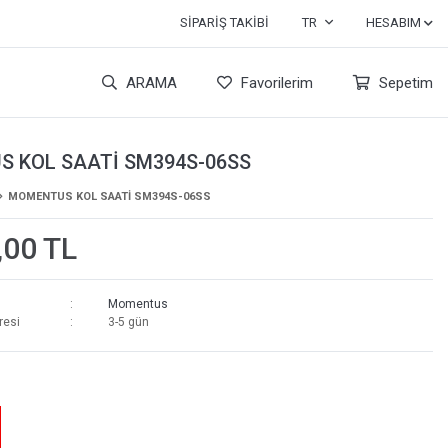
SIPARIŞ TAKIBI
TR
HESABIM
ARAMA
Favorilerim
Sepetim
 KOL SAATİ SM394S-06SS
MOMENTUS KOL SAATİ SM394S-06SS
,00 TL
Momentus
resi
3-5 gün