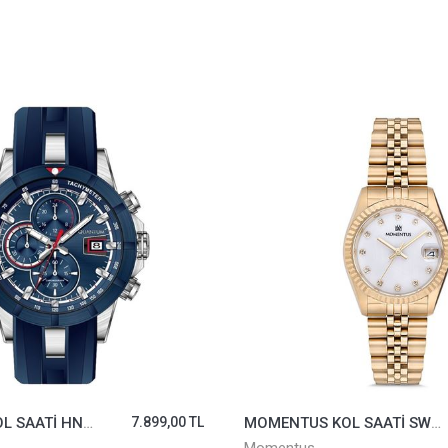
QUANTUM KOL SAATİ HNG893.399
7.899,00 TL
MOMENTUS KOL SAATİ SW132G-02SG
7.748,00