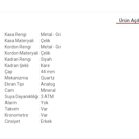
Ürün Açı
Kasa Rengi
: Metal - Gri
Kasa Materyali
: Çelik
Kordon Rengi
: Metal - Gri
Kordon Materyali
: Çelik
Kadran Rengi
: Siyah
Kadran Şekli
: Kare
Çap
: 44 mm
Mekanizma
: Quartz
Ekran Tipi
: Analog
Cam
: Mineral
Suya Dayanıklılığı
: 3 ATM
Alarm
: Yok
Takvim
: Var
Kronometre
: Var
Cinsiyet
: Erkek