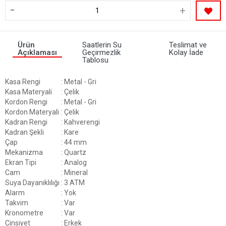
-
+
Ürün
Saatlerin Su
Teslimat ve
Açıklaması
Geçirmezlik
Kolay İade
Tablosu
Kasa Rengi
: Metal - Gri
Kasa Materyali
: Çelik
Kordon Rengi
: Metal - Gri
Kordon Materyali
: Çelik
Kadran Rengi
: Kahverengi
Kadran Şekli
: Kare
Çap
: 44 mm
Mekanizma
: Quartz
Ekran Tipi
: Analog
Cam
: Mineral
Suya Dayanıklılığı
: 3 ATM
Alarm
: Yok
Takvim
: Var
Kronometre
: Var
Cinsiyet
: Erkek