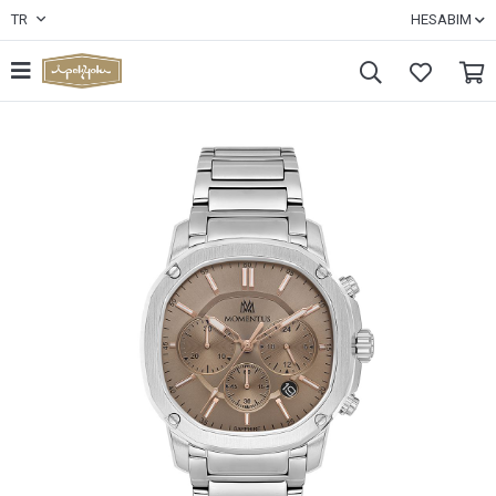
TR
HESABIM