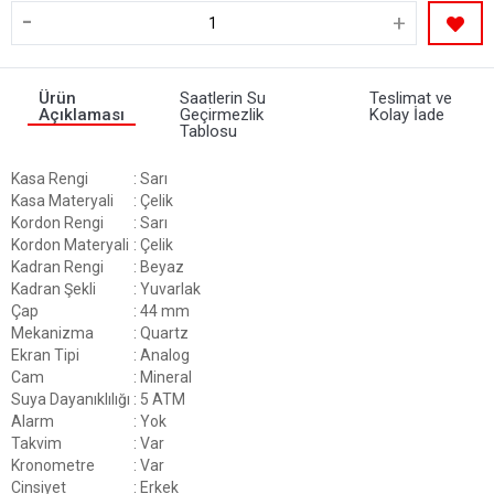
-
+
Ürün
Saatlerin Su
Teslimat ve
Açıklaması
Geçirmezlik
Kolay İade
Tablosu
Kasa Rengi
: Sarı
Kasa Materyali
: Çelik
Kordon Rengi
: Sarı
Kordon Materyali
: Çelik
Kadran Rengi
: Beyaz
Kadran Şekli
: Yuvarlak
Çap
: 44 mm
Mekanizma
: Quartz
Ekran Tipi
: Analog
Cam
: Mineral
Suya Dayanıklılığı
: 5 ATM
Alarm
: Yok
Takvim
: Var
Kronometre
: Var
Cinsiyet
: Erkek