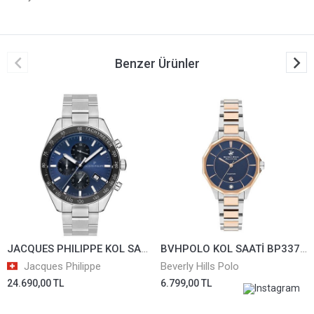
Benzer Ürünler
JACQUES PHILIPPE KOL SAATİ JPQGC131336
BVHPOLO KOL SAATİ BP3376X.590
Jacques Philippe
Beverly Hills Polo
24.690,00 TL
6.799,00 TL