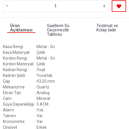
-
+
Ürün
Saatlerin Su
Teslimat ve
Açıklaması
Geçirmezlik
Kolay İade
Tablosu
Kasa Rengi
: Metal - Gri
Kasa Materyali
: Çelik
Kordon Rengi
: Metal - Gri
Kordon Materyali
: Çelik
Kadran Rengi
: Yeşil
Kadran Şekli
: Yuvarlak
Çap
: 43,50 mm
Mekanizma
: Quartz
Ekran Tipi
: Analog
Cam
: Mineral
Suya Dayanıklılığı
: 5 ATM
Alarm
: Yok
Takvim
: Var
Kronometre
: Var
Cinsiyet
: Erkek