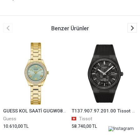
Benzer Ürünler
GUESS KOL SAATİ GUGW0841L5
T137.907.97.201.00 Tissot PRX CARBON Powermatic 80 Erkek Kol Saati T1379079720100
Guess
Tissot
10.610,00 TL
58.740,00 TL