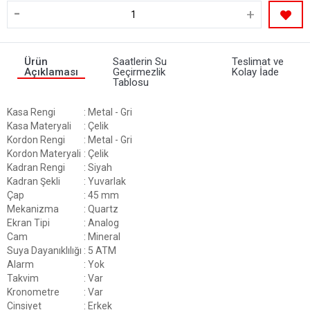
-
+
Ürün
Saatlerin Su
Teslimat ve
Açıklaması
Geçirmezlik
Kolay İade
Tablosu
Kasa Rengi
: Metal - Gri
Kasa Materyali
: Çelik
Kordon Rengi
: Metal - Gri
Kordon Materyali
: Çelik
Kadran Rengi
: Siyah
Kadran Şekli
: Yuvarlak
Çap
: 45 mm
Mekanizma
: Quartz
Ekran Tipi
: Analog
Cam
: Mineral
Suya Dayanıklılığı
: 5 ATM
Alarm
: Yok
Takvim
: Var
Kronometre
: Var
Cinsiyet
: Erkek