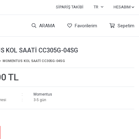
SIPARIŞ TAKIBI
TR
HESABIM
ARAMA
Favorilerim
Sepetim
 KOL SAATİ CC305G-04SG
MOMENTUS KOL SAATİ CC305G-04SG
00 TL
Momentus
resi
3-5 gün