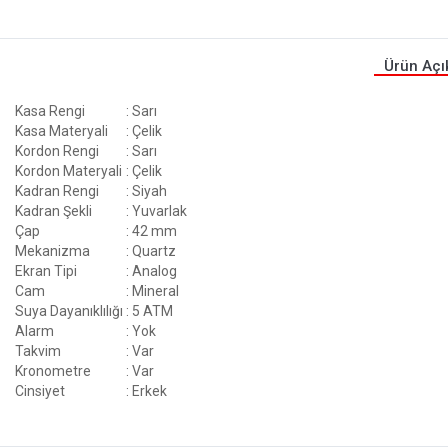
Ürün Açı
Kasa Rengi
: Sarı
Kasa Materyali
: Çelik
Kordon Rengi
: Sarı
Kordon Materyali
: Çelik
Kadran Rengi
: Siyah
Kadran Şekli
: Yuvarlak
Çap
: 42 mm
Mekanizma
: Quartz
Ekran Tipi
: Analog
Cam
: Mineral
Suya Dayanıklılığı
: 5 ATM
Alarm
: Yok
Takvim
: Var
Kronometre
: Var
Cinsiyet
: Erkek