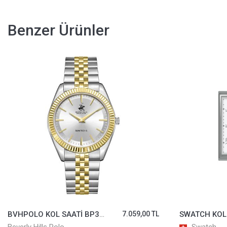
Benzer Ürünler
BVHPOLO KOL SAATİ BP3830X.230
7.059,00 TL
SWATCH KOL SAATİ SO34M700
5.600,00 