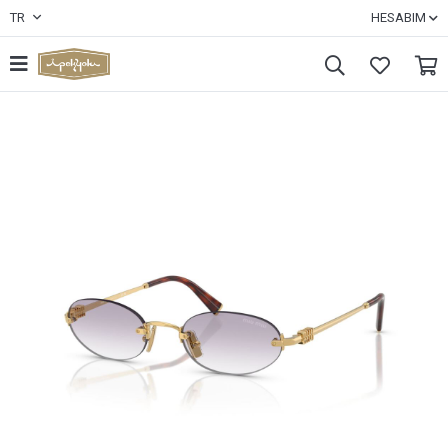
TR
HESABIM